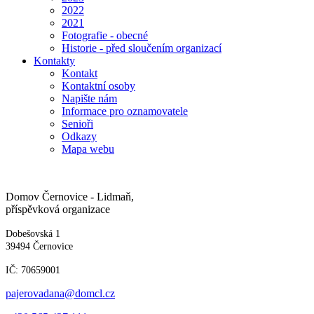
2022
2021
Fotografie - obecné
Historie - před sloučením organizací
Kontakty
Kontakt
Kontaktní osoby
Napište nám
Informace pro oznamovatele
Senioři
Odkazy
Mapa webu
Domov Černovice - Lidmaň,
příspěvková organizace
Dobešovská 1
39494 Černovice
IČ: 70659001
pajerovadana@domcl.cz