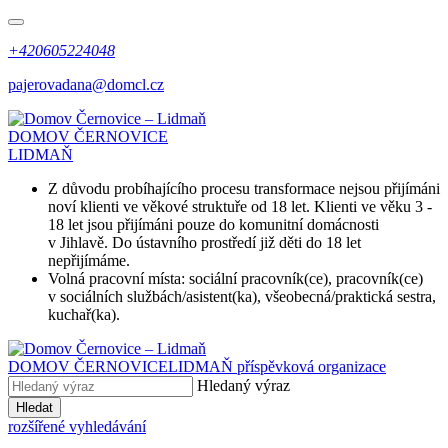
+420605224048
pajerovadana@domcl.cz
DOMOV ČERNOVICE
LIDMAŇ
Z důvodu probíhajícího procesu transformace nejsou přijímáni
noví klienti ve věkové struktuře od 18 let. Klienti ve věku 3 -
18 let jsou přijímáni pouze do komunitní domácnosti
v Jihlavě. Do ústavního prostředí již děti do 18 let
nepřijímáme.
Volná pracovní místa: sociální pracovník(ce), pracovník(ce)
v sociálních službách/asistent(ka), všeobecná/praktická sestra,
kuchař(ka).
DOMOV ČERNOVICE
LIDMAŇ
příspěvková organizace
Hledaný výraz
Hledat
rozšířené vyhledávání