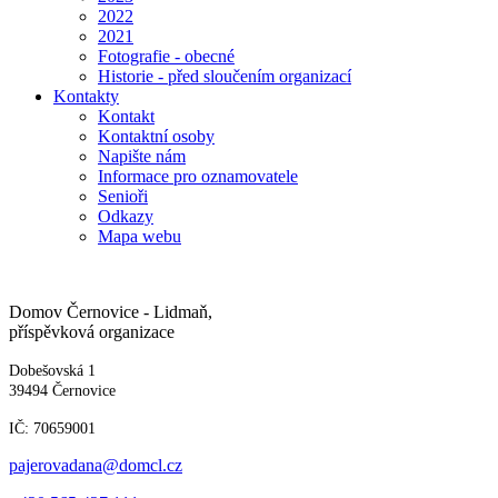
2022
2021
Fotografie - obecné
Historie - před sloučením organizací
Kontakty
Kontakt
Kontaktní osoby
Napište nám
Informace pro oznamovatele
Senioři
Odkazy
Mapa webu
Domov Černovice - Lidmaň,
příspěvková organizace
Dobešovská 1
39494 Černovice
IČ: 70659001
pajerovadana@domcl.cz