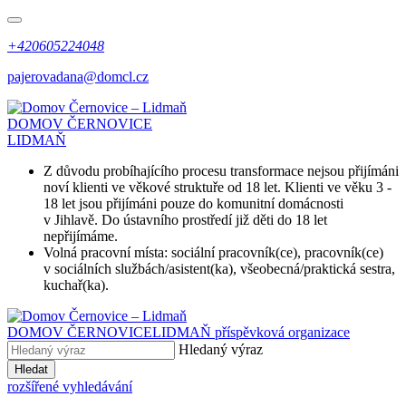
+420605224048
pajerovadana@domcl.cz
DOMOV ČERNOVICE
LIDMAŇ
Z důvodu probíhajícího procesu transformace nejsou přijímáni
noví klienti ve věkové struktuře od 18 let. Klienti ve věku 3 -
18 let jsou přijímáni pouze do komunitní domácnosti
v Jihlavě. Do ústavního prostředí již děti do 18 let
nepřijímáme.
Volná pracovní místa: sociální pracovník(ce), pracovník(ce)
v sociálních službách/asistent(ka), všeobecná/praktická sestra,
kuchař(ka).
DOMOV ČERNOVICE
LIDMAŇ
příspěvková organizace
Hledaný výraz
Hledat
rozšířené vyhledávání