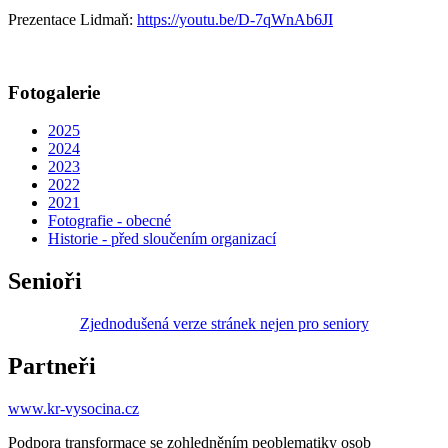
Prezentace Lidmaň:
https://youtu.be/D-7qWnAb6JI
Fotogalerie
2025
2024
2023
2022
2021
Fotografie - obecné
Historie - před sloučením organizací
Senioři
Zjednodušená verze stránek nejen pro seniory
Partneři
www.kr-vysocina.cz
Podpora transformace se zohledněním peoblematiky osob